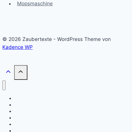
Mopsmaschine
© 2026 Zaubertexte - WordPress Theme von
Kadence WP
Zaubern Sie mit der Magie Ihres Lebens
Motivieren Sie sich!
Autobiografie – erzähltes Leben
Marketing-Magie: Lassen Sie sich loben
Gedanken zur Magie des Schreibens
Ich bin Ihr Autor